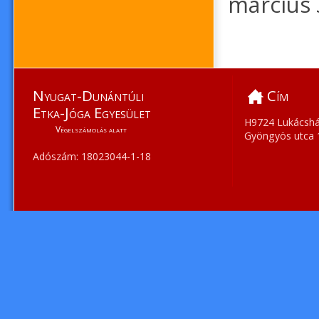
március 
Nyugat-Dunántúli
Cím
Etka-Jóga Egyesület
H9724 Lukácshá
Végelszámolás alatt
Gyöngyös utca 
Adószám: 18023044-1-18