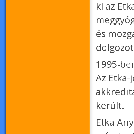
ki az Et
meggyógy
és mozgá
dolgozot
1995-ben
Az Etka-
akkredit
került.
Etka Any