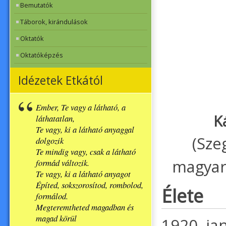
Bemutatók
Táborok, kirándulások
Oktatók
Oktatóképzés
Idézetek Etkától
Ember, Te vagy a látható, a
K
láthatatlan,
Te vagy, ki a látható anyaggal
(Sze
dolgozik
Te mindig vagy, csak a látható
magyar
formád változik.
Te vagy, ki a látható anyagot
Építed, sokszorosítod, rombolod,
Élete
formálod.
Megteremtheted magadban és
magad körül
1920. ja