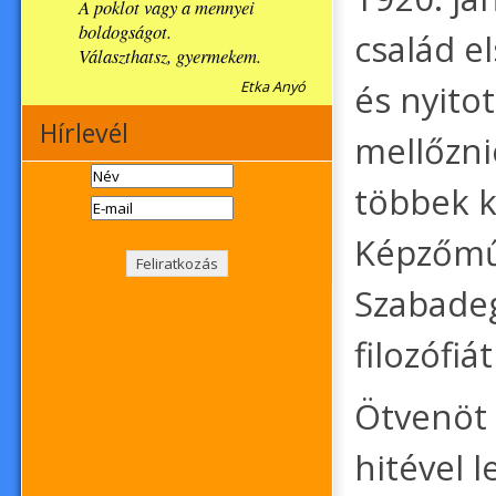
A poklot vagy a mennyei
boldogságot.
család e
Választhatsz, gyermekem.
és nyitot
Etka Anyó
Hírlevél
mellőznie
többek k
Képzőműv
Szabadeg
filozófiá
Ötvenöt 
hitével 